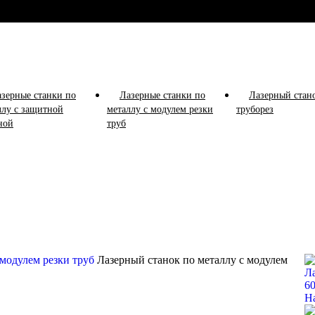
зерные станки по
Лазерные станки по
Лазерный стан
ллу с защитной
металлу с модулем резки
труборез
ной
труб
 модулем резки труб
Лазерный станок по металлу с модулем
Л
6
Н