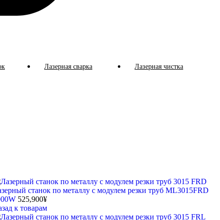
ок
Лазерная сварка
Лазерная чистка
азерный станок по металлу с модулем резки труб ML3015FRD
000W
525,900
¥
азад к товарам