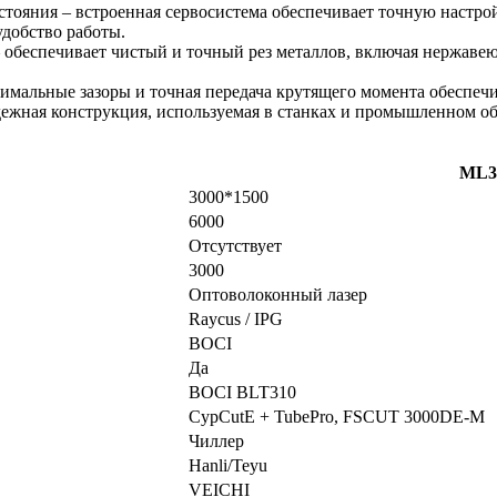
стояния – встроенная сервосистема обеспечивает точную настр
удобство работы.
 обеспечивает чистый и точный рез металлов, включая нержавею
имальные зазоры и точная передача крутящего момента обеспе
адежная конструкция, используемая в станках и промышленном о
ML3
3000*1500
6000
Отсутствует
3000
Оптоволоконный лазер
Raycus / IPG
BOCI
Да
BOCI BLT310
CypCutE + TubePro, FSCUT 3000DE-M
Чиллер
Hanli/Teyu
VEICHI