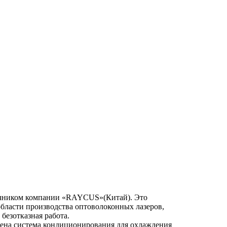
очником компании «RAYCUS»(Китай). Это
бласти производства оптоволоконных лазеров,
 безотказная работа.
лена система кондиционирования для охлаждения