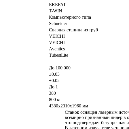
EREFAT
T-WIN
Компьютерного типа
Schneider
Сварная станина из труб
VEICHI
VEICHI
Aventics
TubestLite
До 100 000
±0.03
±0.02
До 1
380
800 кг
4380x2310x1960 мм
Станок оснащен лазерным ист
всемирно признанный лидер в о
что подтверждает безупречная и
В лазерном излучателе установ