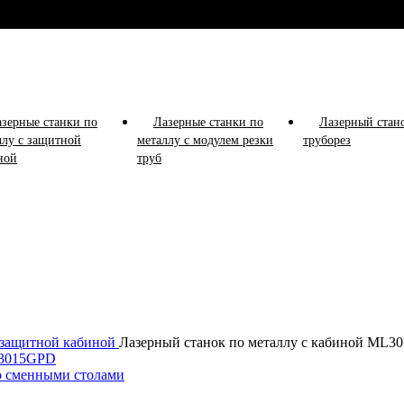
зерные станки по
Лазерные станки по
Лазерный стан
ллу с защитной
металлу с модулем резки
труборез
ной
труб
с защитной кабиной
Лазерный станок по металлу с кабиной ML3
о сменными столами