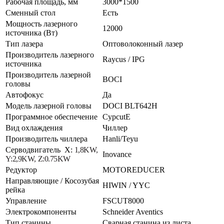
Рабочая площадь, мм
3000*1500
Сменный стол
Есть
Мощность лазерного
12000
источника (Вт)
Тип лазера
Оптоволоконный лазер
Производитель лазерного
Raycus / IPG
источника
Производитель лазерной
BOCI
головы
Автофокус
Да
Модель лазерной головы
DOCI BLT642H
Программное обеспечение
CypcutE
Вид охлаждения
Чиллер
Производитель чиллера
Hanli/Teyu
Серводвигатель X:
1,8KW,
Inovance
Y:2,9KW,
Z:0.75KW
Редуктор
MOTOREDUCER
Направляющие / Косозубая
HIWIN / YYC
рейка
Управление
FSCUT8000
Электрокомпоненты
Schneider Aventics
Тип станины
Сварная станина из листа